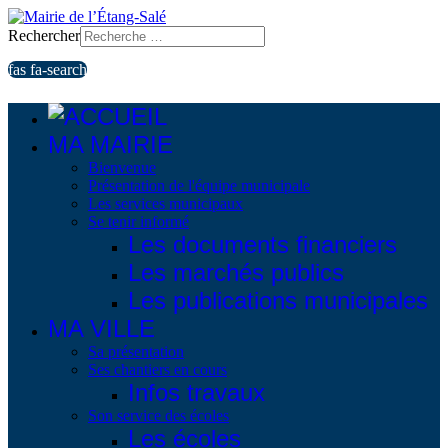
Rechercher
fas fa-search
MA MAIRIE
Bienvenue
Présentation de l'équipe municipale
Les services municipaux
Se tenir informé
Les documents financiers
Les marchés publics
Les publications municipales
MA VILLE
Sa présentation
Ses chantiers en cours
Infos travaux
Son service des écoles
Les écoles