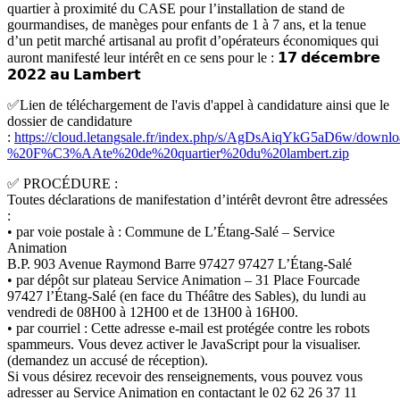
quartier à proximité du CASE pour l’installation de stand de
gourmandises, de manèges pour enfants de 1 à 7 ans, et la tenue
d’un petit marché artisanal au profit d’opérateurs économiques qui
auront manifesté leur intérêt en ce sens pour le : 𝟭𝟳 𝗱𝗲́𝗰𝗲𝗺𝗯𝗿𝗲
𝟮𝟬𝟮𝟮 𝗮𝘂 𝗟𝗮𝗺𝗯𝗲𝗿𝘁
✅Lien de téléchargement de l'avis d'appel à candidature ainsi que le
dossier de candidature
:
https://cloud.letangsale.fr/index.php/s/AgDsAiqYkG5aD6w/do
%20F%C3%AAte%20de%20quartier%20du%20lambert.zip
✅ PROCÉDURE :
Toutes déclarations de manifestation d’intérêt devront être adressées
:
• par voie postale à : Commune de L’Étang-Salé – Service
Animation
B.P. 903 Avenue Raymond Barre 97427 97427 L’Étang-Salé
• par dépôt sur plateau Service Animation – 31 Place Fourcade
97427 l’Étang-Salé (en face du Théâtre des Sables), du lundi au
vendredi de 08H00 à 12H00 et de 13H00 à 16H00.
• par courriel :
Cette adresse e-mail est protégée contre les robots
spammeurs. Vous devez activer le JavaScript pour la visualiser.
(demandez un accusé de réception).
Si vous désirez recevoir des renseignements, vous pouvez vous
adresser au Service Animation en contactant le 02 62 26 37 11