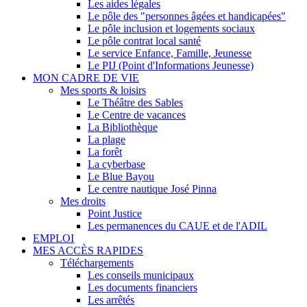
Les aides légales
Le pôle des "personnes âgées et handicapées"
Le pôle inclusion et logements sociaux
Le pôle contrat local santé
Le service Enfance, Famille, Jeunesse
Le PIJ (Point d'Informations Jeunesse)
MON CADRE DE VIE
Mes sports & loisirs
Le Théâtre des Sables
Le Centre de vacances
La Bibliothèque
La plage
La forêt
La cyberbase
Le Blue Bayou
Le centre nautique José Pinna
Mes droits
Point Justice
Les permanences du CAUE et de l'ADIL
EMPLOI
MES ACCÈS RAPIDES
Téléchargements
Les conseils municipaux
Les documents financiers
Les arrêtés