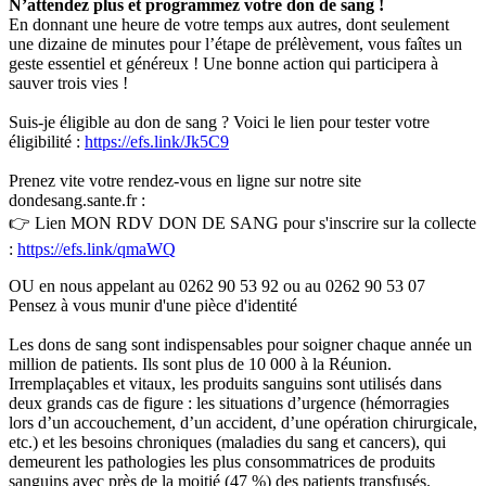
N’attendez plus et programmez votre don de sang !
En donnant une heure de votre temps aux autres, dont seulement
une dizaine de minutes pour l’étape de prélèvement, vous faîtes un
geste essentiel et généreux ! Une bonne action qui participera à
sauver trois vies !
Suis-je éligible au don de sang ? Voici le lien pour tester votre
éligibilité :
https://efs.link/Jk5C9
Prenez vite votre rendez-vous en ligne sur notre site
dondesang.sante.fr :
👉 Lien MON RDV DON DE SANG pour s'inscrire sur la collecte
:
https://efs.link/qmaWQ
OU en nous appelant au 0262 90 53 92 ou au 0262 90 53 07
Pensez à vous munir d'une pièce d'identité
Les dons de sang sont indispensables pour soigner chaque année un
million de patients. Ils sont plus de 10 000 à la Réunion.
Irremplaçables et vitaux, les produits sanguins sont utilisés dans
deux grands cas de figure : les situations d’urgence (hémorragies
lors d’un accouchement, d’un accident, d’une opération chirurgicale,
etc.) et les besoins chroniques (maladies du sang et cancers), qui
demeurent les pathologies les plus consommatrices de produits
sanguins avec près de la moitié (47 %) des patients transfusés.