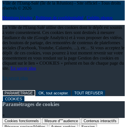
Ville de l'Etang-Salé (île de la Réunion) - Site officiel - Tous droits
réservés © 2026
Mentions légales
/
Politique de confidentialité
/
Crédits photos
La Ville de l'Etang-Salé utilise des cookies dont le dépôt est soumis
à votre consentement. Ces cookies tiers sont destinés à mesurer
l'audiance du site (Google Analytics) et à vous proposer des vidéos,
des boutons de partage, des remontées de contenus de plateformes
sociales (Facebook, Youtube, Calaméo, ...), etc... Si vous acceptez le
dépôt de ces cookies, vous pourrez à tout moment revenir sur votre
consentement en vous rendant sur la page Gestion des cookies en
cliquant sur le lien « COOKIES » présent en bas de chaque page du
site.
En savoir plus
En savoir plus
PARAMETRAGE
OK, tout accepter.
TOUT REFUSER
COOKIES
Paramétrages de cookies
×
Cookies fonctionnels
Mesure d"'"audience
Contenus interactifs
Réseaux sociaux/Vidéos
Autres cookies
Session