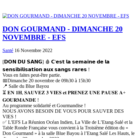
DON GOURMAND - DIMANCHE 20
NOVEMBRE - EFS
Santé
16 Novembre 2022
[𝗗𝗢𝗡 𝗗𝗨 𝗦𝗔𝗡𝗚] 🩸 𝗖'𝗲𝘀𝘁 𝗹𝗮 𝘀𝗲𝗺𝗮𝗶𝗻𝗲 𝗱𝗲 𝗹𝗮
𝘀𝗲𝗻𝘀𝗶𝗯𝗶𝗹𝗶𝘀𝗮𝘁𝗶𝗼𝗻 𝗮𝘂𝘅 𝘀𝗮𝗻𝗴𝘀 𝗿𝗮𝗿𝗲𝘀 !
Vous en faites peut-être partie.
📅Dimanche 20 novembre de 09h30 à 15h30
📍 Salle du Blue Bayou
⏳ 𝐄𝐍 𝟏𝐇, 𝐒𝐀𝐔𝐕𝐄𝐙 𝟑 𝐕𝐈𝐄𝐒 𝐞𝐭 𝐏𝐑𝐄𝐍𝐄𝐙 𝐔𝐍𝐄 𝐏𝐀𝐔𝐒𝐄 𝐀+
𝐆𝐎𝐔𝐑𝐌𝐀𝐍𝐃𝐄 !
Au programme solidarité et Gourmandise !
NOUS AVONS BESOIN DE VOUS POUR SAUVER DES
VIES !
✅ L'EFS La Réunion Océan Indien, La Ville de L’Etang-Salé et la
Table Ronde Française vous convient à la Troisième édition du «
Don Gourmand » à la salle Blue Bayou à l’Etang Salé Les Hauts, le