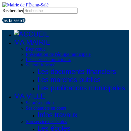
Rechercher
fas fa-search
MA MAIRIE
Bienvenue
Présentation de l'équipe municipale
Les services municipaux
Se tenir informé
Les documents financiers
Les marchés publics
Les publications municipales
MA VILLE
Sa présentation
Ses chantiers en cours
Infos travaux
Son service des écoles
Les écoles