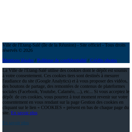
Ville de l'Etang-Salé (île de la Réunion) - Site officiel - Tous droits
réservés © 2026
Mentions légales
/
Politique de confidentialité
/
Crédits photos
La Ville de l'Etang-Salé utilise des cookies dont le dépôt est soumis
à votre consentement. Ces cookies tiers sont destinés à mesurer
l'audiance du site (Google Analytics) et à vous proposer des vidéos,
des boutons de partage, des remontées de contenus de plateformes
sociales (Facebook, Youtube, Calaméo, ...), etc... Si vous acceptez le
dépôt de ces cookies, vous pourrez à tout moment revenir sur votre
consentement en vous rendant sur la page Gestion des cookies en
cliquant sur le lien « COOKIES » présent en bas de chaque page du
site.
En savoir plus
En savoir plus