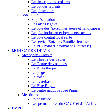
Les inscriptions scolaires
Le pot des lauréats
Le périscolaire
Son CCAS
Sa présentation
Les aides légales
Le pôle des "personnes âgées et handicapées"
Le pôle inclusion et logements sociaux
Le pôle contrat local santé
Le service Enfance, Famille, Jeunesse
Le PIJ (Point d'Informations Jeunesse)
MON CADRE DE VIE
Mes sports & loisirs
Le Théâtre des Sables
Le Centre de vacances
La Bibliothèque
La plage
La forêt
La cyberbase
Le Blue Bayou
Le centre nautique José Pinna
Mes droits
Point Justice
Les permanences du CAUE et de l'ADIL
EMPLOI