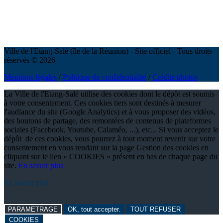
Ville de l'Etang-Salé (île de la Réunion) - Site officiel - Tous droits
réservés © 2026
Mentions légales
/
Politique de confidentialité
/
Crédits photos
La Ville de l'Etang-Salé utilise des cookies dont le dépôt est soumis
à votre consentement. Ces cookies tiers sont destinés à mesurer
l'audiance du site (Google Analytics) et à vous proposer des vidéos,
des boutons de partage, des remontées de contenus de plateformes
sociales (Facebook, Youtube, Calaméo, ...), etc... Si vous acceptez le
dépôt de ces cookies, vous pourrez à tout moment revenir sur votre
consentement en vous rendant sur la page Gestion des cookies en
cliquant sur le lien « COOKIES » présent en bas de chaque page du
site.
En savoir plus
En savoir plus
PARAMETRAGE
OK, tout accepter.
TOUT REFUSER
COOKIES