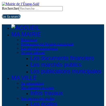
Rechercher
fas fa-search
MA MAIRIE
Bienvenue
Présentation de l'équipe municipale
Les services municipaux
Se tenir informé
Les documents financiers
Les marchés publics
Les publications municipales
MA VILLE
Sa présentation
Ses chantiers en cours
Infos travaux
Son service des écoles
Les écoles