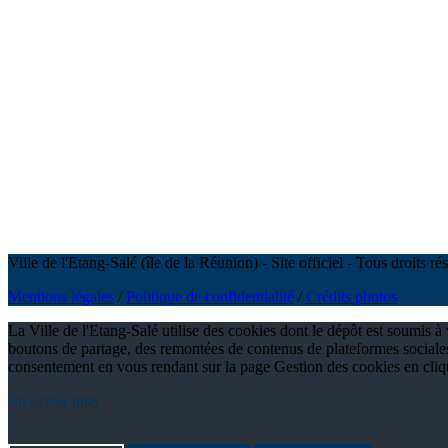
Ville de l'Etang-Salé (île de la Réunion) - Site officiel - Tous droits 
Mentions légales
/
Politique de confidentialité
/
Crédits photos
La Ville de l'Etang-Salé utilise des cookies dont le dépôt est soumis 
boutons de partage, des remontées de contenus de plateformes sociales
consentement en vous rendant sur la page Gestion des cookies en cli
En savoir plus