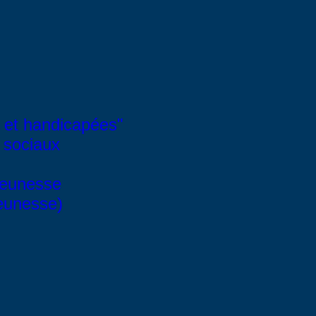
 et handicapées"
 sociaux
Jeunesse
Jeunesse)