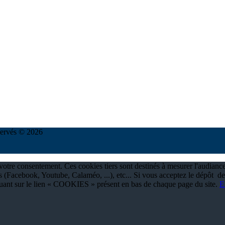
réservés © 2026
à votre consentement. Ces cookies tiers sont destinés à mesurer l'audianc
 (Facebook, Youtube, Calaméo, ...), etc... Si vous acceptez le dépôt de
quant sur le lien « COOKIES » présent en bas de chaque page du site.
E