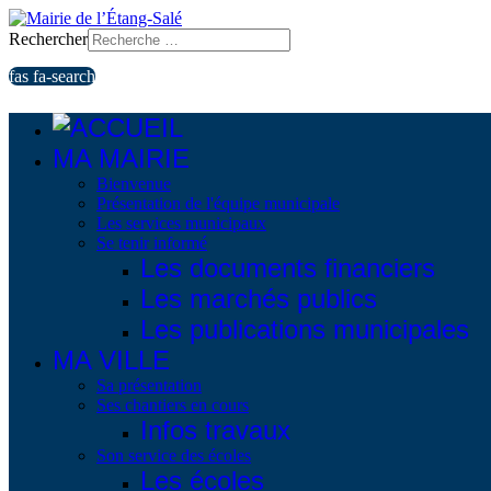
Rechercher
fas fa-search
MA MAIRIE
Bienvenue
Présentation de l'équipe municipale
Les services municipaux
Se tenir informé
Les documents financiers
Les marchés publics
Les publications municipales
MA VILLE
Sa présentation
Ses chantiers en cours
Infos travaux
Son service des écoles
Les écoles