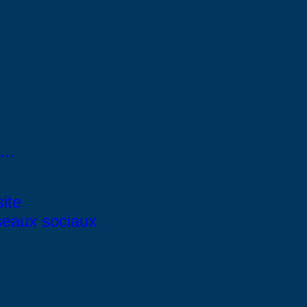
..
site
éseaux sociaux