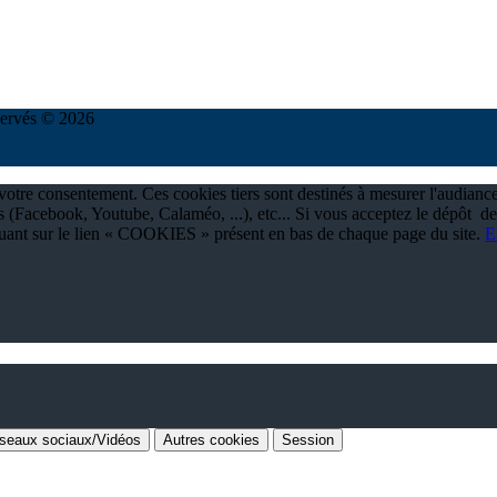
réservés © 2026
à votre consentement. Ces cookies tiers sont destinés à mesurer l'audianc
 (Facebook, Youtube, Calaméo, ...), etc... Si vous acceptez le dépôt de
quant sur le lien « COOKIES » présent en bas de chaque page du site.
E
seaux sociaux/Vidéos
Autres cookies
Session