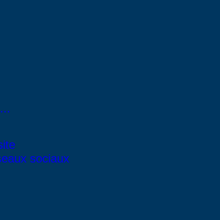
..
site
éseaux sociaux