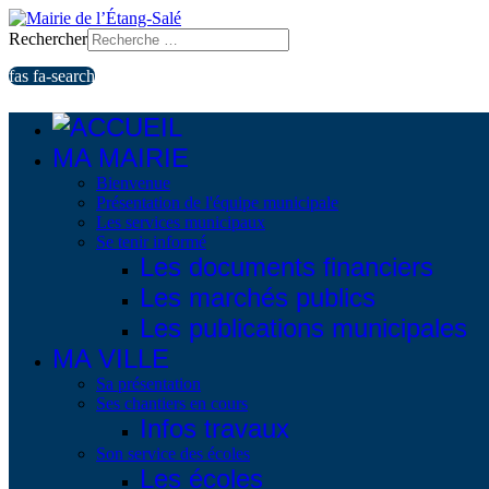
Rechercher
fas fa-search
MA MAIRIE
Bienvenue
Présentation de l'équipe municipale
Les services municipaux
Se tenir informé
Les documents financiers
Les marchés publics
Les publications municipales
MA VILLE
Sa présentation
Ses chantiers en cours
Infos travaux
Son service des écoles
Les écoles