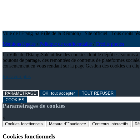
Ville de l'Etang-Salé (île de la Réunion) - Site officiel - Tous droits 
Mentions légales
/
Politique de confidentialité
/
Crédits photos
La Ville de l'Etang-Salé utilise des cookies dont le dépôt est soumis 
boutons de partage, des remontées de contenus de plateformes sociales
consentement en vous rendant sur la page Gestion des cookies en cli
En savoir plus
PARAMETRAGE
OK, tout accepter.
TOUT REFUSER
COOKIES
Paramétrages de cookies
×
Cookies fonctionnels
Mesure d"'"audience
Contenus interactifs
Ré
Cookies fonctionnels