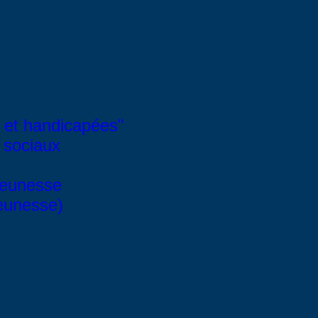
 et handicapées"
 sociaux
Jeunesse
Jeunesse)