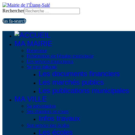
Rechercher
fas fa-search
MA MAIRIE
Bienvenue
Présentation de l'équipe municipale
Les services municipaux
Se tenir informé
Les documents financiers
Les marchés publics
Les publications municipales
MA VILLE
Sa présentation
Ses chantiers en cours
Infos travaux
Son service des écoles
Les écoles