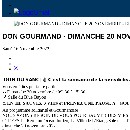
DON GOURMAND - DIMANCHE 20 NOV
Santé
16 Novembre 2022
[𝗗𝗢𝗡 𝗗𝗨 𝗦𝗔𝗡𝗚] 🩸 𝗖'𝗲𝘀𝘁 𝗹𝗮 𝘀𝗲𝗺𝗮𝗶𝗻𝗲 𝗱𝗲 𝗹𝗮 𝘀𝗲𝗻𝘀𝗶𝗯𝗶𝗹𝗶𝘀𝗮
Vous en faites peut-être partie.
📅Dimanche 20 novembre de 09h30 à 15h30
📍 Salle du Blue Bayou
⏳ 𝐄𝐍 𝟏𝐇, 𝐒𝐀𝐔𝐕𝐄𝐙 𝟑 𝐕𝐈𝐄𝐒 𝐞𝐭 𝐏𝐑𝐄𝐍𝐄𝐙 𝐔𝐍𝐄 𝐏𝐀𝐔𝐒𝐄 𝐀+ 𝐆𝐎
Au programme solidarité et Gourmandise !
NOUS AVONS BESOIN DE VOUS POUR SAUVER DES VIES 
✅ L'EFS La Réunion Océan Indien, La Ville de L’Etang-Salé et la Tab
dimanche 20 novembre 2022.