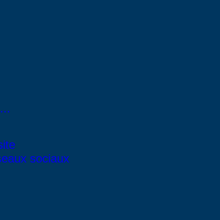
..
site
éseaux sociaux