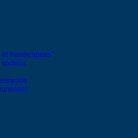
 et handicapées"
 sociaux
Jeunesse
Jeunesse)