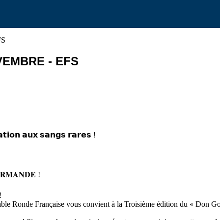
EMBRE - EFS
𝘁𝗶𝗼𝗻 𝗮𝘂𝘅 𝘀𝗮𝗻𝗴𝘀 𝗿𝗮𝗿𝗲𝘀 !
𝐔𝐑𝐌𝐀𝐍𝐃𝐄 !
!
le Ronde Française vous convient à la Troisième édition du « Don Gou