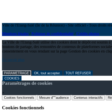
Ville de l'Etang-Salé (île de la Réunion) - Site officiel - Tous droits 
Mentions légales
/
Politique de confidentialité
/
Crédits photos
La Ville de l'Etang-Salé utilise des cookies dont le dépôt est soumis 
boutons de partage, des remontées de contenus de plateformes sociales
consentement en vous rendant sur la page Gestion des cookies en cli
En savoir plus
PARAMETRAGE
OK, tout accepter.
TOUT REFUSER
COOKIES
Paramétrages de cookies
×
Cookies fonctionnels
Mesure d"'"audience
Contenus interactifs
Ré
Cookies fonctionnels