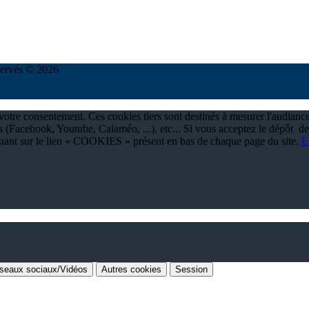
réservés © 2026
à votre consentement. Ces cookies tiers sont destinés à mesurer l'audianc
 (Facebook, Youtube, Calaméo, ...), etc... Si vous acceptez le dépôt de
quant sur le lien « COOKIES » présent en bas de chaque page du site.
E
seaux sociaux/Vidéos
Autres cookies
Session