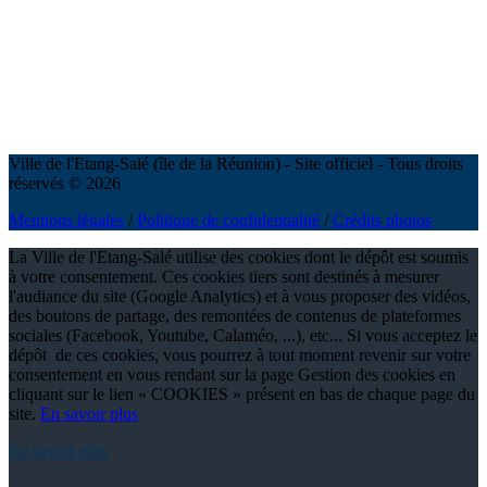
Ville de l'Etang-Salé (île de la Réunion) - Site officiel - Tous droits
réservés © 2026
Mentions légales
/
Politique de confidentialité
/
Crédits photos
La Ville de l'Etang-Salé utilise des cookies dont le dépôt est soumis
à votre consentement. Ces cookies tiers sont destinés à mesurer
l'audiance du site (Google Analytics) et à vous proposer des vidéos,
des boutons de partage, des remontées de contenus de plateformes
sociales (Facebook, Youtube, Calaméo, ...), etc... Si vous acceptez le
dépôt de ces cookies, vous pourrez à tout moment revenir sur votre
consentement en vous rendant sur la page Gestion des cookies en
cliquant sur le lien « COOKIES » présent en bas de chaque page du
site.
En savoir plus
En savoir plus