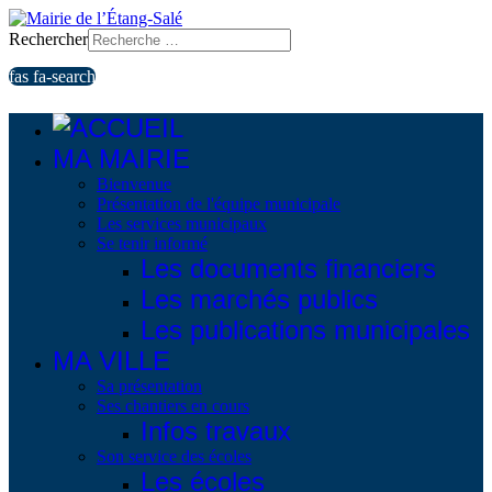
Rechercher
fas fa-search
MA MAIRIE
Bienvenue
Présentation de l'équipe municipale
Les services municipaux
Se tenir informé
Les documents financiers
Les marchés publics
Les publications municipales
MA VILLE
Sa présentation
Ses chantiers en cours
Infos travaux
Son service des écoles
Les écoles