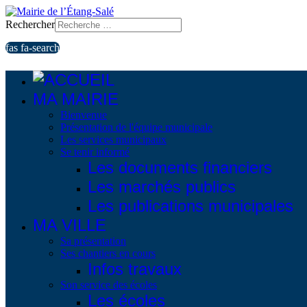
Rechercher
fas fa-search
MA MAIRIE
Bienvenue
Présentation de l'équipe municipale
Les services municipaux
Se tenir informé
Les documents financiers
Les marchés publics
Les publications municipales
MA VILLE
Sa présentation
Ses chantiers en cours
Infos travaux
Son service des écoles
Les écoles