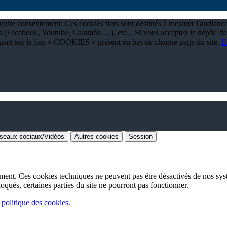
à votre consentement. Ces cookies tiers sont destinés à mesurer l'audianc
 (Facebook, Youtube, Calaméo, ...), etc... Si vous acceptez le dépôt de
quant sur le lien « COOKIES » présent en bas de chaque page du site.
E
seaux sociaux/Vidéos
Autres cookies
Session
ement. Ces cookies techniques ne peuvent pas être désactivés de nos sys
loqués, certaines parties du site ne pourront pas fonctionner.
e
politique des cookies.