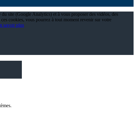
e du site (Google Analytics) et à vous proposer des vidéos, des
 ces cookies, vous pourrez à tout moment revenir sur votre
n savoir plus
tèmes.