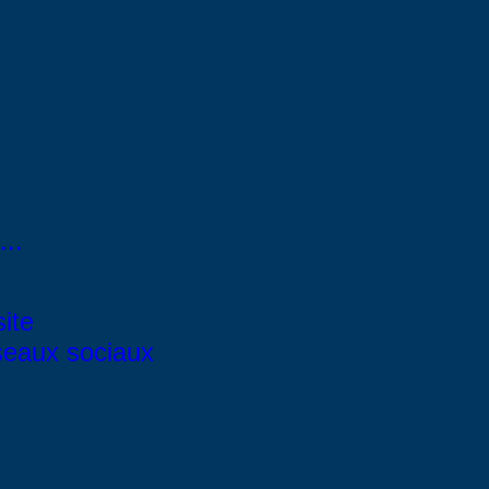
..
site
éseaux sociaux