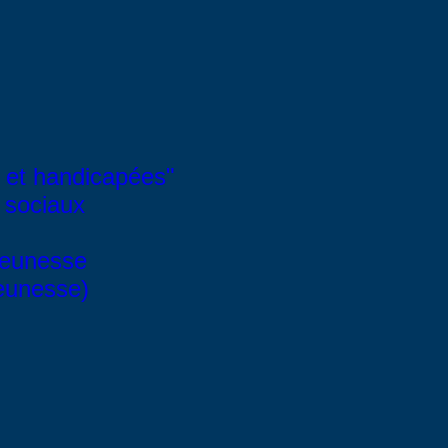
 et handicapées"
 sociaux
Jeunesse
Jeunesse)