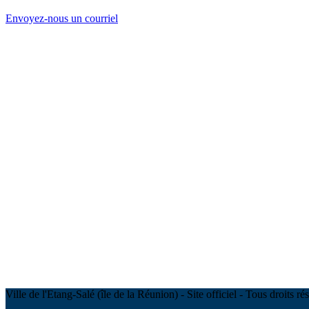
Envoyez-nous un courriel
Ville de l'Etang-Salé (île de la Réunion) - Site officiel - Tous droits 