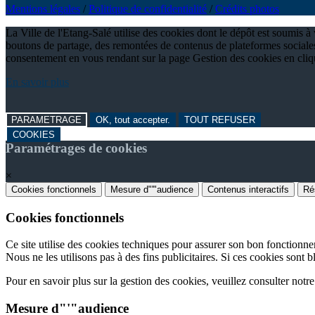
Mentions légales
/
Politique de confidentialité
/
Crédits photos
La Ville de l'Etang-Salé utilise des cookies dont le dépôt est soumis 
boutons de partage, des remontées de contenus de plateformes sociales
consentement en vous rendant sur la page Gestion des cookies en cli
En savoir plus
PARAMETRAGE
OK, tout accepter.
TOUT REFUSER
COOKIES
Paramétrages de cookies
×
Cookies fonctionnels
Mesure d"'"audience
Contenus interactifs
Ré
Cookies fonctionnels
Ce site utilise des cookies techniques pour assurer son bon fonctionn
Nous ne les utilisons pas à des fins publicitaires. Si ces cookies sont b
Pour en savoir plus sur la gestion des cookies, veuillez consulter notr
Mesure d"'"audience